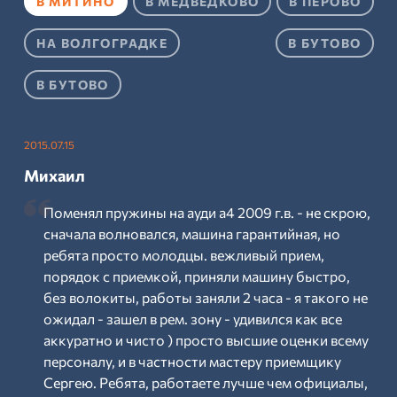
В МИТИНО
В МЕДВЕДКОВО
В ПЕРОВО
НА ВОЛГОГРАДКЕ
В БУТОВО
В БУТОВО
2015.07.15
Михаил
Поменял пружины на ауди а4 2009 г.в. - не скрою,
сначала волновался, машина гарантийная, но
ребята просто молодцы. вежливый прием,
порядок с приемкой, приняли машину быстро,
без волокиты, работы заняли 2 часа - я такого не
ожидал - зашел в рем. зону - удивился как все
аккуратно и чисто ) просто высшие оценки всему
персоналу, и в частности мастеру приемщику
Сергею. Ребята, работаете лучше чем официалы,