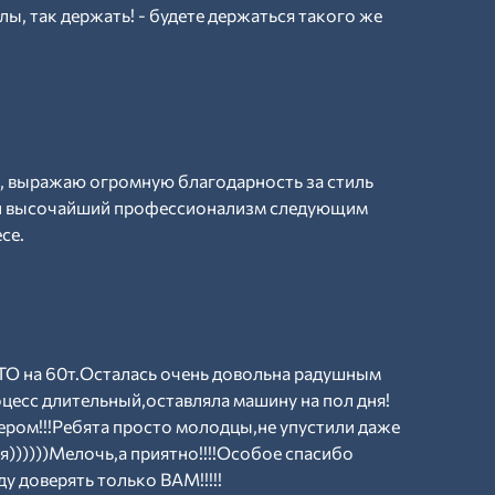
ы, так держать! - будете держаться такого же
, выражаю огромную благодарность за стиль
 и высочайший профессионализм следующим
се.
О на 60т.Осталась очень довольна радушным
оцесс длительный,оставляла машину на пол дня!
ером!!!Ребята просто молодцы,не упустили даже
я))))))Мелочь,а приятно!!!!Особое спасибо
у доверять только ВАМ!!!!!