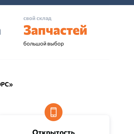
свой склад
а
Запчастей
большой выбор
ОРС»
Открытость