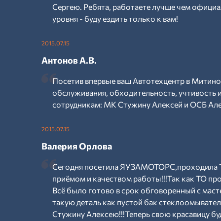
Сергею. Ребята, работаете лучше чем официал
уровня - буду ездить только к вам!
2015.07.15
Антонов А.В.
Посетив впервые ваш Автотехцентр в Митино
обслуживания, обходительность, учтивость
сотрудникам: МК Стужину Алексей и ОСБ Але
2015.07.15
Валерия Орлова
Сегодня посетила ЯУЗАМОТОРС,проходила Т
приёмом и качеством работы!!!Так как ТО пр
Всё было готово в срок обговоренный с маст
такую деталь как пустой бак стеклоомывател
Стужину Алексею!!!Теперь свою красавицу буд