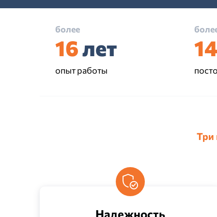
более
боле
16
лет
1
опыт работы
пост
Три
Надежность