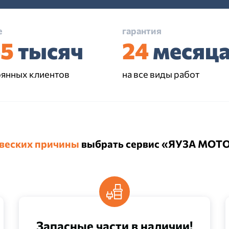
е
гарантия
45
тысяч
24
месяц
оянных клиентов
на все виды работ
 веских причины
выбрать сервис «ЯУЗА МОТ
Запасные части в наличии!