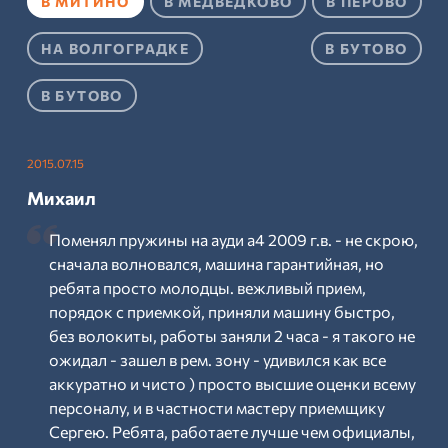
В МИТИНО
В МЕДВЕДКОВО
В ПЕРОВО
НА ВОЛГОГРАДКЕ
В БУТОВО
В БУТОВО
2015.07.15
Михаил
Поменял пружины на ауди а4 2009 г.в. - не скрою,
сначала волновался, машина гарантийная, но
ребята просто молодцы. вежливый прием,
порядок с приемкой, приняли машину быстро,
без волокиты, работы заняли 2 часа - я такого не
ожидал - зашел в рем. зону - удивился как все
аккуратно и чисто ) просто высшие оценки всему
персоналу, и в частности мастеру приемщику
Сергею. Ребята, работаете лучше чем официалы,